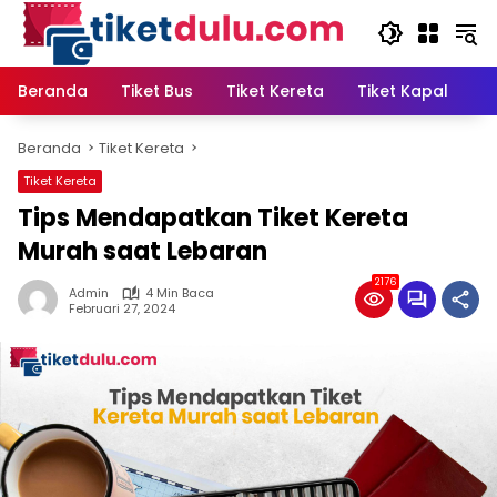
Langsung
ke
konten
Beranda
Tiket Bus
Tiket Kereta
Tiket Kapal
T
Beranda
Tiket Kereta
Tiket Kereta
Tips Mendapatkan Tiket Kereta
Murah saat Lebaran
2176
Admin
4 Min Baca
Februari 27, 2024