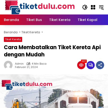
Langsung
ke
konten
Beranda
Tiket Bus
Tiket Kereta
Tiket Kapal
T
Beranda
Tiket Kereta
Tiket Kereta
Cara Membatalkan Tiket Kereta Api
dengan Mudah
2217
Admin
4 Min Baca
Februari 21, 2024