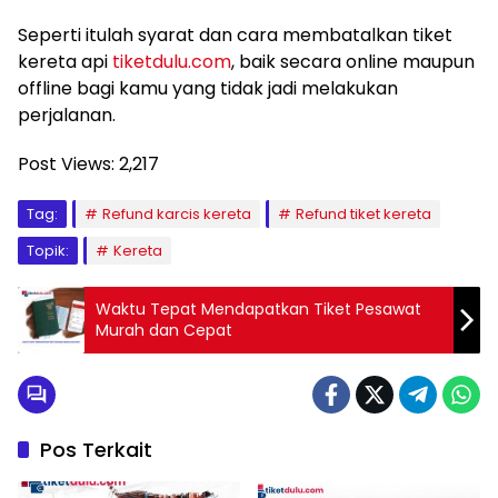
Seperti itulah syarat dan cara membatalkan tiket
kereta api
tiketdulu.com
, baik secara online maupun
offline bagi kamu yang tidak jadi melakukan
perjalanan.
Post Views:
2,217
Tag:
Refund karcis kereta
Refund tiket kereta
Topik:
Kereta
Waktu Tepat Mendapatkan Tiket Pesawat
Murah dan Cepat
Pos Terkait