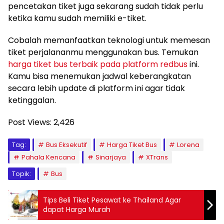
pencetakan tiket juga sekarang sudah tidak perlu
ketika kamu sudah memiliki e-tiket.
Cobalah memanfaatkan teknologi untuk memesan
tiket perjalananmu menggunakan bus. Temukan
harga tiket bus terbaik pada platform redbus
ini.
Kamu bisa menemukan jadwal keberangkatan
secara lebih update di platform ini agar tidak
ketinggalan.
Post Views:
2,426
Tag:
Bus Eksekutif
Harga Tiket Bus
Lorena
Pahala Kencana
Sinarjaya
XTrans
Topik:
Bus
Tips Beli Tiket Pesawat ke Thailand Agar
dapat Harga Murah