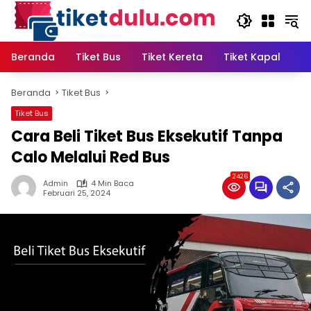
Langsung
ke
konten
Beranda
Tiket Bus
Tiket Kereta
Tiket Kapal
T
Beranda
Tiket Bus
Tiket Bus
Cara Beli Tiket Bus Eksekutif Tanpa
Calo Melalui Red Bus
2426
Admin
4 Min Baca
Februari 25, 2024