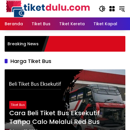
Langsung
ke
konten
Beranda
Tiket Bus
Tiket Kereta
Tiket Kapal
T
Breaking News
aman Sari Yogyakarta
Harga Tiket Bus
Tiket Bus
Cara Beli Tiket Bus Eksekutif
Tanpa Calo Melalui Red Bus