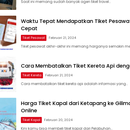
Saat ini memang sudah banyak agen tiket travel…
Waktu Tepat Mendapatkan Tiket Pesawa
Cepat
Tiket Pesawat
Februari 21, 2024
Tiket pesawat akhir-akhir ini memang harganya semakin me
Cara Membatalkan Tiket Kereta Api den
Tiket Kereta
Februari 21, 2024
Cara membatalkan tiket kereta api adalah informasi yang…
Harga Tiket Kapal dari Ketapang ke Gilim
Online
Tiket Kapal
Februari 20, 2024
Kini kamu bisa membeli tiket kapal dari Pelabuhan…