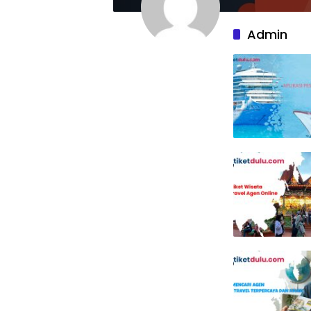
Admin