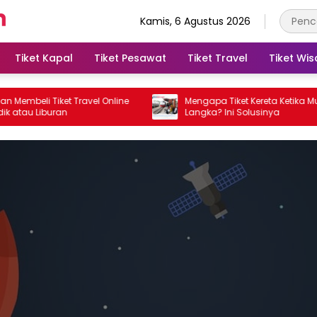
Kamis, 6 Agustus 2026
Tiket Kapal
Tiket Pesawat
Tiket Travel
Tiket Wis
eli Tiket Travel Online
Mengapa Tiket Kereta Ketika Mudik
u Liburan
Langka? Ini Solusinya